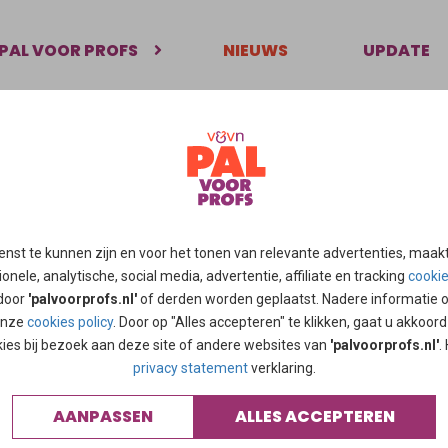
PAL VOOR PROFS
NIEUWS
UPDATE
 het sterfbed voor de ziel op reis wij hopen de overgave te on
n in de laatste levensfase
n voor mensen die op de drempel staan van leven en dood. We kome
gevende liedjes. Zacht en met aandacht, als een warm
klankbad
. Zo b
enst te kunnen zijn en voor het tonen van relevante advertenties, maak
ing in de laatste fase van het leven.
onele, analytische, social media, advertentie, affiliate en tracking
cooki
 door
'palvoorprofs.nl'
of derden worden geplaatst. Nadere informatie 
 zingen?
 onze
cookies policy
. Door op "Alles accepteren" te klikken, gaat u akkoor
u of jouw dierbare langs. Dat kan thuis, in een hospice, verpleeghuis 
kies bij bezoek aan deze site of andere websites van
'palvoorprofs.nl'
.
onden.
Lees verder
privacy statement
verklaring.
het ND van 18-11-2021
AANPASSEN
ALLES ACCEPTEREN
rs.pdf