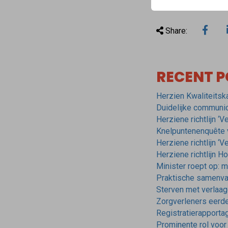
Share:
RECENT P
Herzien Kwaliteitsk
Duidelijke communica
Herziene richtlijn ‘
Knelpuntenenquête vo
Herziene richtlijn ‘
Herziene richtlijn H
Minister roept op: 
Praktische samenvat
Sterven met verlaa
Zorgverleners eerder
Registratierapporta
Prominente rol voor p