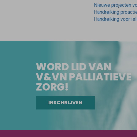
Nieuwe projecten voo
Handreiking proacti
Handreiking voor isl
WORD LID VAN
V&VN PALLIATIEVE
ZORG!
INSCHRIJVEN