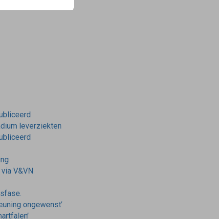
publiceerd
tadium leverziekten
publiceerd
ing
r via V&VN
nsfase.
teuning ongewenst’
artfalen’