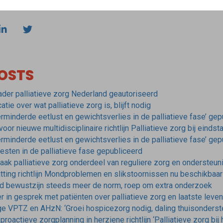
OSTS
ader palliatieve zorg Nederland geautoriseerd
tie over wat palliatieve zorg is, blijft nodig
Verminderde eetlust en gewichtsverlies in de palliatieve fase’ ge
or nieuwe multidisciplinaire richtlijn Palliatieve zorg bij einds
Verminderde eetlust en gewichtsverlies in de palliatieve fase’ ge
oesten in de palliatieve fase gepubliceerd
maak palliatieve zorg onderdeel van reguliere zorg en ondersteun
ting richtlijn Mondproblemen en slikstoornissen nu beschikbaa
gd bewustzijn steeds meer de norm, roep om extra onderzoek
 in gesprek met patiënten over palliatieve zorg en laatste leve
ge VPTZ en AHzN: ‘Groei hospicezorg nodig, daling thuisonders
roactieve zorgplanning in herziene richtlijn ‘Palliatieve zorg bij h