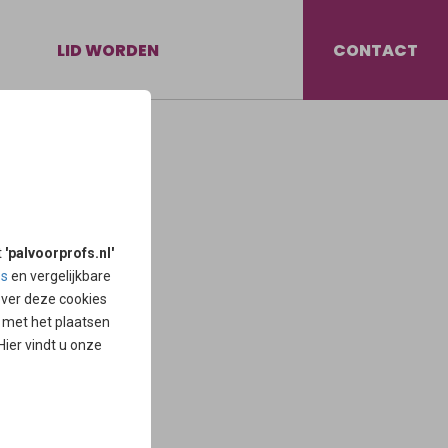
LID WORDEN
CONTACT
dersteunen
n met 3 of 4 zangers
ieden we ruimte voor
t
'palvoorprofs.nl'
es
en vergelijkbare
over deze cookies
d met het plaatsen
of ziekenhuis. Er zijn
 Hier vindt u onze