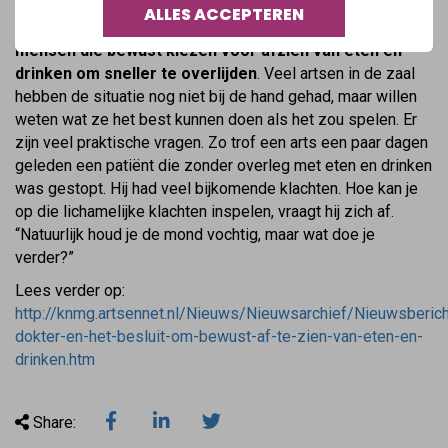
achter de rug. En toch zit de zaal naast Rotterdam CS vol:
ALLES ACCEPTEREN
ruim zestig mensen komen praten over de
zorg voor
mensen die bewust kiezen voor afzien van eten en
drinken om sneller te overlijden
. Veel artsen in de zaal
hebben de situatie nog niet bij de hand gehad, maar willen
weten wat ze het best kunnen doen als het zou spelen. Er
zijn veel praktische vragen. Zo trof een arts een paar dagen
geleden een patiënt die zonder overleg met eten en drinken
was gestopt. Hij had veel bijkomende klachten. Hoe kan je
op die lichamelijke klachten inspelen, vraagt hij zich af.
“Natuurlijk houd je de mond vochtig, maar wat doe je
verder?”
Lees verder op:
http://knmg.artsennet.nl/Nieuws/Nieuwsarchief/Nieuwsberic
dokter-en-het-besluit-om-bewust-af-te-zien-van-eten-en-
drinken.htm
Share: