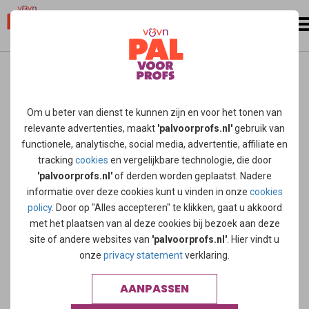
home
/
nieuws
/
de dokter en het besluit om bewust af te
zien van eten en drinken
Om u beter van dienst te kunnen zijn en voor het tonen van
DE DOKTER EN HET BESLUIT OM
relevante advertenties, maakt
'palvoorprofs.nl'
gebruik van
functionele, analytische, social media, advertentie, affiliate en
BEWUST AF TE ZIEN VAN ETEN
tracking
cookies
en vergelijkbare technologie, die door
EN DRINKEN
'palvoorprofs.nl'
of derden worden geplaatst. Nadere
informatie over deze cookies kunt u vinden in onze
cookies
Natuurlijk houd je de mond vochtig, maar wat doe je
policy
. Door op "Alles accepteren" te klikken, gaat u akkoord
verder?”, “Stop je abrupt of bouw je af?” en ”Is dit een
met het plaatsen van al deze cookies bij bezoek aan deze
natuurlijke dood?” zijn maar een paar van de vragen die
site of andere websites van
'palvoorprofs.nl'
. Hier vindt u
opkwamen tijdens een KNMG-districtsdebat van Rotterdam
onze
privacy statement
verklaring.
en Den Haag op 30 januari.
AANPASSEN
Het is donderdagavond, velen hebben een lange werkdag