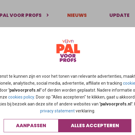
PAL VOOR PROFS
NIEUWS
UPDATE
 danst mildred denneboom 76 naar het einde van haar leven
n de bewoners van het multicultureel hospice in Amsterdam Zuid
e nog even in het leven, zoals Mildred Denneboom. Zelfs op haar 
enst te kunnen zijn en voor het tonen van relevante advertenties, maak
 in de bijlage
onele, analytische, social media, advertentie, affiliate en tracking
cooki
 door
'palvoorprofs.nl'
of derden worden geplaatst. Nadere informatie 
 onze
cookies policy
. Door op "Alles accepteren" te klikken, gaat u akkoor
urele_hospice_danst_mildred_denneboom_-76-
kies bij bezoek aan deze site of andere websites van
'palvoorprofs.nl'
.
an_haar_leven.pdf
privacy statement
verklaring.
AANPASSEN
ALLES ACCEPTEREN