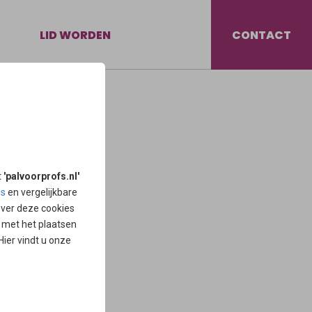
LID WORDEN
CONTACT
oost niet graag
sterfbed wil ze fit
t
'palvoorprofs.nl'
es
en vergelijkbare
over deze cookies
d met het plaatsen
 Hier vindt u onze