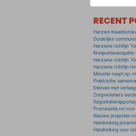
RECENT P
Herzien Kwaliteitsk
Duidelijke communica
Herziene richtlijn ‘
Knelpuntenenquête vo
Herziene richtlijn ‘
Herziene richtlijn H
Minister roept op: 
Praktische samenvat
Sterven met verlaa
Zorgverleners eerder
Registratierapporta
Prominente rol voor p
Nieuwe projecten voo
Handreiking proacti
Handreiking voor isl