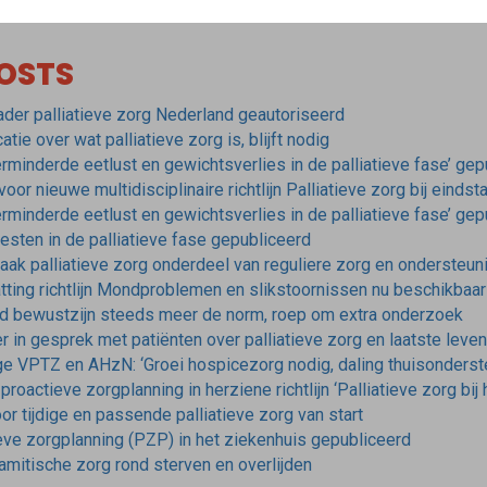
OSTS
ader palliatieve zorg Nederland geautoriseerd
tie over wat palliatieve zorg is, blijft nodig
Verminderde eetlust en gewichtsverlies in de palliatieve fase’ ge
or nieuwe multidisciplinaire richtlijn Palliatieve zorg bij einds
Verminderde eetlust en gewichtsverlies in de palliatieve fase’ ge
oesten in de palliatieve fase gepubliceerd
maak palliatieve zorg onderdeel van reguliere zorg en ondersteun
ting richtlijn Mondproblemen en slikstoornissen nu beschikbaa
gd bewustzijn steeds meer de norm, roep om extra onderzoek
 in gesprek met patiënten over palliatieve zorg en laatste leve
ge VPTZ en AHzN: ‘Groei hospicezorg nodig, daling thuisonders
roactieve zorgplanning in herziene richtlijn ‘Palliatieve zorg bij h
r tijdige en passende palliatieve zorg van start
eve zorgplanning (PZP) in het ziekenhuis gepubliceerd
amitische zorg rond sterven en overlijden