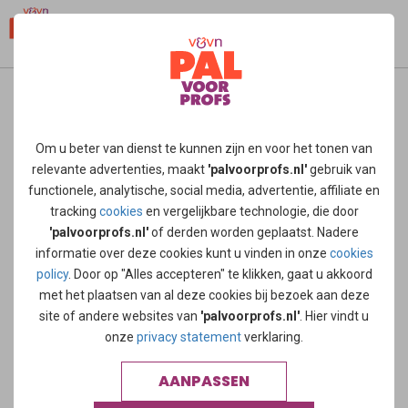
home
/
nieuws
/
je wilt geen hospice zonder verzorgenden
een interview
Om u beter van dienst te kunnen zijn en voor het tonen van
relevante advertenties, maakt
'palvoorprofs.nl'
gebruik van
Bianca van Schijndel werkt als verzorgende in hospice De
functionele, analytische, social media, advertentie, affiliate en
Duinsche Hoeve in Rosmalen. "Ik heb lang gedacht dat er
tracking
cookies
en vergelijkbare technologie, die door
voor verzorgenden geen plek zou zijn in een hospice. Ik
'palvoorprofs.nl'
of derden worden geplaatst. Nadere
dacht dat er alleen verpleegkundigen werkten. Nu zie ik de
informatie over deze cookies kunt u vinden in onze
cookies
meerwaarde van verzorgenden".
policy
. Door op "Alles accepteren" te klikken, gaat u akkoord
met het plaatsen van al deze cookies bij bezoek aan deze
Lees het in Pallium gepubliceerde interview!
site of andere websites van
'palvoorprofs.nl'
. Hier vindt u
onze
privacy statement
verklaring.
interview_met_bianca_van_schijndel.pdf
AANPASSEN