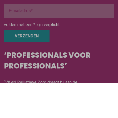
velden met een * zijn verplicht
VERZENDEN
‘PROFESSIONALS VOOR
PROFESSIONALS’
“V&VN Palliatieve Zorg draagt bij aan de
professionalisering van de verzorgenden,
verpleegkundigen en verpleegkundig specialisten
werkzaam in de palliatieve zorg, in verbinding met elkaar en
met anderen. De vereniging biedt een ontmoetingsplaats
waar zij hun kennis, kunde en inspiratie op dit gebied (of