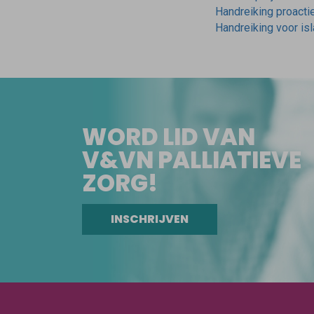
Handreiking proacti
Handreiking voor isl
WORD LID VAN
V&VN PALLIATIEVE
ZORG!
INSCHRIJVEN