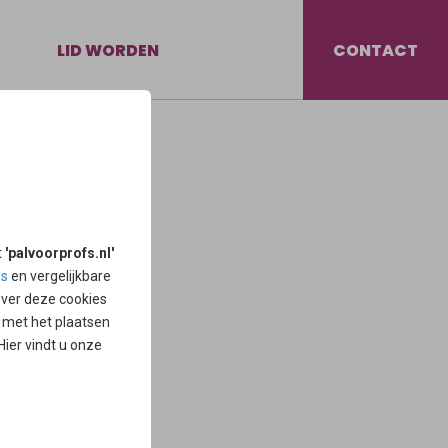
LID WORDEN
CONTACT
 iets met de
eegkundigen
its.
t
'palvoorprofs.nl'
es
en vergelijkbare
over deze cookies
d met het plaatsen
 Hier vindt u onze
 coronapandemie.