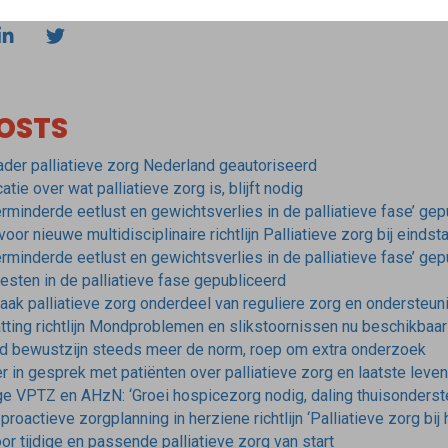
OSTS
ader palliatieve zorg Nederland geautoriseerd
tie over wat palliatieve zorg is, blijft nodig
Verminderde eetlust en gewichtsverlies in de palliatieve fase’ ge
or nieuwe multidisciplinaire richtlijn Palliatieve zorg bij einds
Verminderde eetlust en gewichtsverlies in de palliatieve fase’ ge
oesten in de palliatieve fase gepubliceerd
maak palliatieve zorg onderdeel van reguliere zorg en ondersteun
ting richtlijn Mondproblemen en slikstoornissen nu beschikbaa
gd bewustzijn steeds meer de norm, roep om extra onderzoek
 in gesprek met patiënten over palliatieve zorg en laatste leve
ge VPTZ en AHzN: ‘Groei hospicezorg nodig, daling thuisonders
roactieve zorgplanning in herziene richtlijn ‘Palliatieve zorg bij h
r tijdige en passende palliatieve zorg van start