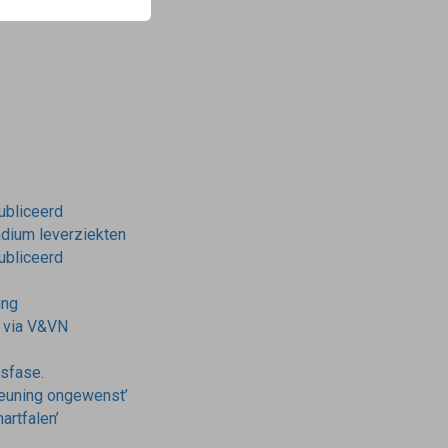
publiceerd
tadium leverziekten
publiceerd
ing
r via V&VN
nsfase.
teuning ongewenst’
artfalen’