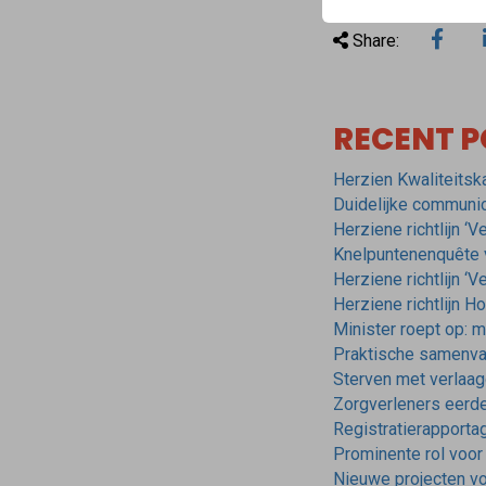
Share:
RECENT P
Herzien Kwaliteitsk
Duidelijke communica
Herziene richtlijn ‘
Knelpuntenenquête vo
Herziene richtlijn ‘
Herziene richtlijn H
Minister roept op: 
Praktische samenvat
Sterven met verlaa
Zorgverleners eerder
Registratierapporta
Prominente rol voor p
Nieuwe projecten voo