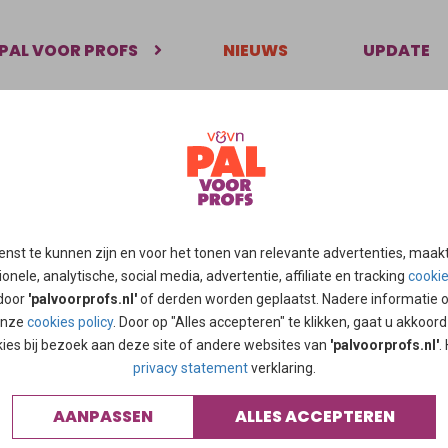
PAL VOOR PROFS
NIEUWS
UPDATE
en anders stokken alle plannen voor de zorg bij de uitvoering
n de werkvloer, misschien gebeurt er dan
nnen voor betere zorg, adviseren verpl
kers en Sanne Cordfunke en Thomas Sm
enst te kunnen zijn en voor het tonen van relevante advertenties, maak
onele, analytische, social media, advertentie, affiliate en tracking
cooki
 door
'palvoorprofs.nl'
of derden worden geplaatst. Nadere informatie 
 onze
cookies policy
. Door op "Alles accepteren" te klikken, gaat u akkoor
kies bij bezoek aan deze site of andere websites van
'palvoorprofs.nl'
.
 hebben een weergaloze werk­inzet getoond tijdens de
privacy statement
verklaring.
 het begin aan de frontlinie, vaak zonder de benodigde
AANPASSEN
ALLES ACCEPTEREN
elijkheden.
Lees verder