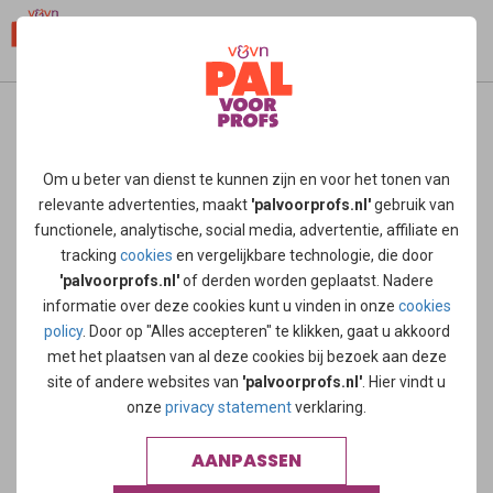
home
/
nieuws
/
nza aanpassen bekostiging draagt bij aan
betere palliatieve zorg
Om u beter van dienst te kunnen zijn en voor het tonen van
relevante advertenties, maakt
'palvoorprofs.nl'
gebruik van
Het moet makkelijker worden voor
functionele, analytische, social media, advertentie, affiliate en
verschillende zorgaanbieders om
tracking
cookies
en vergelijkbare technologie, die door
'palvoorprofs.nl'
of derden worden geplaatst. Nadere
samen palliatieve zorg te
informatie over deze cookies kunt u vinden in onze
cookies
policy
. Door op "Alles accepteren" te klikken, gaat u akkoord
organiseren. Zodat deze zorg
met het plaatsen van al deze cookies bij bezoek aan deze
passend is en aansluit bij de wensen
site of andere websites van
'palvoorprofs.nl'
. Hier vindt u
onze
privacy statement
verklaring.
van de patiënt
AANPASSEN