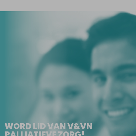
WORD LID VAN V&VN
PALLIATIEVE ZORG!