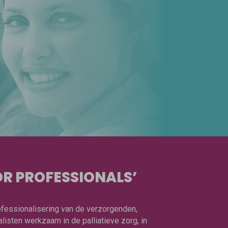
R PROFESSIONALS’
rofessionalisering van de verzorgenden,
isten werkzaam in de palliatieve zorg, in