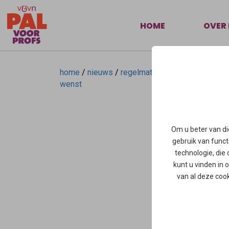
HOME
OVER 
home
/
nieuws
/
regelmatig gebruik van het u
wenst
In oktober 2024 is 
we 'dierbaren losla
Om u beter van di
hier verder:
Regelma
gebruik van functi
van zorg en begelei
technologie, die
kunt u vinden in
van al deze coo
Share:
RECENT P