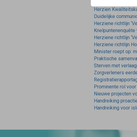
Herzien Kwaliteitsk
Duidelijke communica
Herziene richtlijn ‘
Knelpuntenenquête vo
Herziene richtlijn ‘
Herziene richtlijn H
Minister roept op: 
Praktische samenvat
Sterven met verlaa
Zorgverleners eerder
Registratierapporta
Prominente rol voor p
Nieuwe projecten voo
Handreiking proacti
Handreiking voor isl