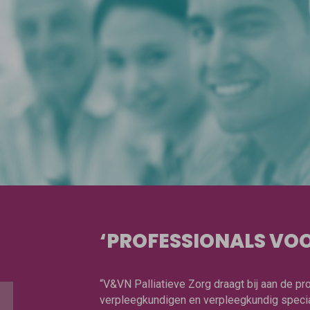
‘PROFESSIONALS VOO
“V&VN Palliatieve Zorg draagt bij aan de p
verpleegkundigen en verpleegkundig special