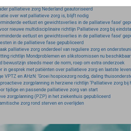
ader palliatieve zorg Nederland geautoriseerd
tie over wat palliatieve zorg is, blijft nodig
Verminderde eetlust en gewichtsverlies in de palliatieve fase’ ge
or nieuwe multidisciplinaire richtlijn Palliatieve zorg bij einds
Verminderde eetlust en gewichtsverlies in de palliatieve fase’ ge
oesten in de palliatieve fase gepubliceerd
maak palliatieve zorg onderdeel van reguliere zorg en ondersteun
ting richtlijn Mondproblemen en slikstoornissen nu beschikbaa
gd bewustzijn steeds meer de norm, roep om extra onderzoek
 in gesprek met patiënten over palliatieve zorg en laatste leve
ge VPTZ en AHzN: ‘Groei hospicezorg nodig, daling thuisonders
roactieve zorgplanning in herziene richtlijn ‘Palliatieve zorg bij h
r tijdige en passende palliatieve zorg van start
eve zorgplanning (PZP) in het ziekenhuis gepubliceerd
amitische zorg rond sterven en overlijden