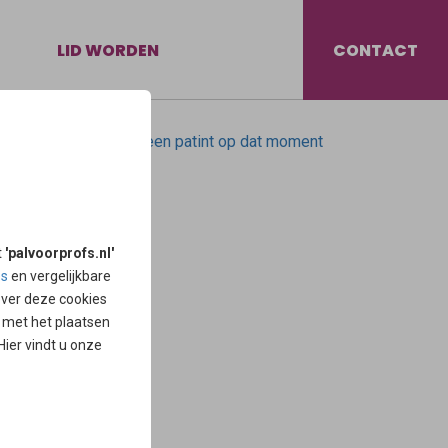
LID WORDEN
CONTACT
 zorg en begeleiding een patint op dat moment
de resultaten zien
ten en zorgen. Lees
t
'palvoorprofs.nl'
aar welke aandacht
es
en vergelijkbare
over deze cookies
d met het plaatsen
 Hier vindt u onze