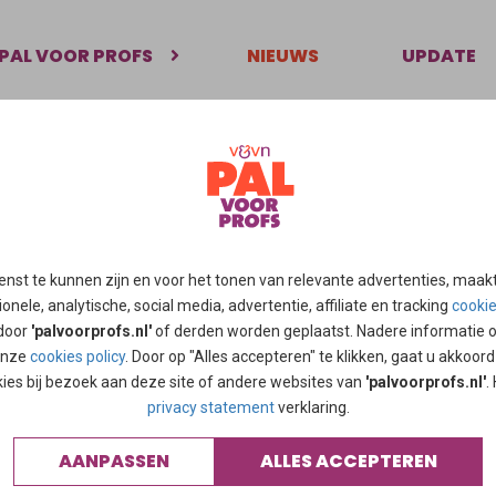
PAL VOOR PROFS
NIEUWS
UPDATE
trecht symptoom dagboek 4d maakt zichtbaar welke aandacht van
een tweede ‘Meting Welbevinden Palliatieve Zorg’ uitgevoerd. In 
ten' en 'moe' als de meest genoemde en hoogst gescoorde klach
enst te kunnen zijn en voor het tonen van relevante advertenties, maak
tig gebruik van het Utrecht Symptoom Dagboek-4D maakt zichtb
onele, analytische, social media, advertentie, affiliate en tracking
cooki
ding een patiënt op dat moment wenst - Palliaweb
 door
'palvoorprofs.nl'
of derden worden geplaatst. Nadere informatie 
 onze
cookies policy
. Door op "Alles accepteren" te klikken, gaat u akkoor
kies bij bezoek aan deze site of andere websites van
'palvoorprofs.nl'
.
privacy statement
verklaring.
AANPASSEN
ALLES ACCEPTEREN
OSTS