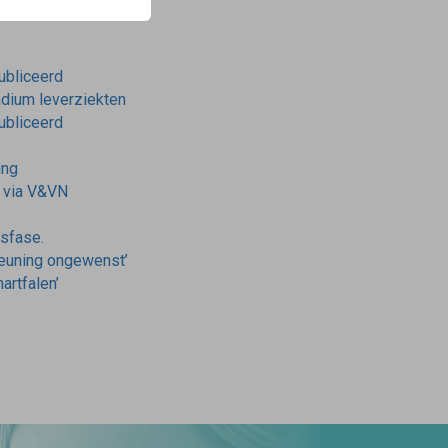
publiceerd
tadium leverziekten
publiceerd
ing
r via V&VN
nsfase.
teuning ongewenst’
artfalen’