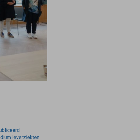
publiceerd
tadium leverziekten