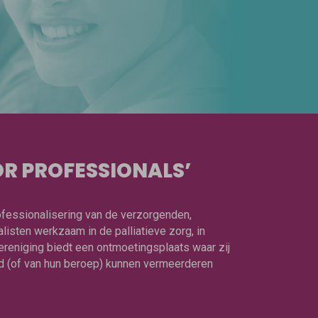
R PROFESSIONALS’
rofessionalisering van de verzorgenden,
isten werkzaam in de palliatieve zorg, in
ereniging biedt een ontmoetingsplaats waar zij
ied (of van hun beroep) kunnen vermeerderen