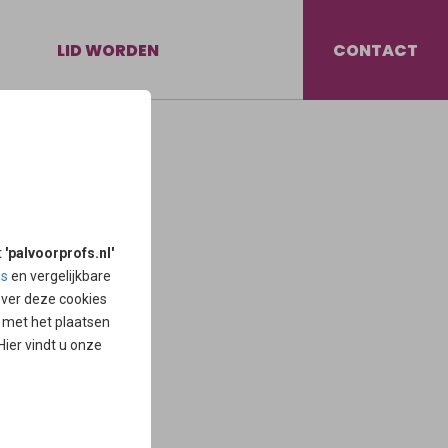
LID WORDEN
CONTACT
 met de leden van de
t
'palvoorprofs.nl'
es
en vergelijkbare
over deze cookies
d met het plaatsen
 Hier vindt u onze