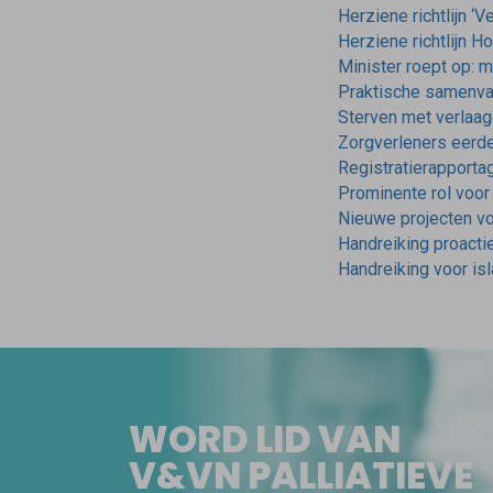
Herziene richtlijn ‘
Herziene richtlijn H
Minister roept op: 
Praktische samenvat
Sterven met verlaa
Zorgverleners eerder
Registratierapporta
Prominente rol voor p
Nieuwe projecten voo
Handreiking proacti
Handreiking voor isl
WORD LID VAN
V&VN PALLIATIEVE