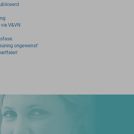
publiceerd
ing
r via V&VN
nsfase.
teuning ongewenst’
artfalen’