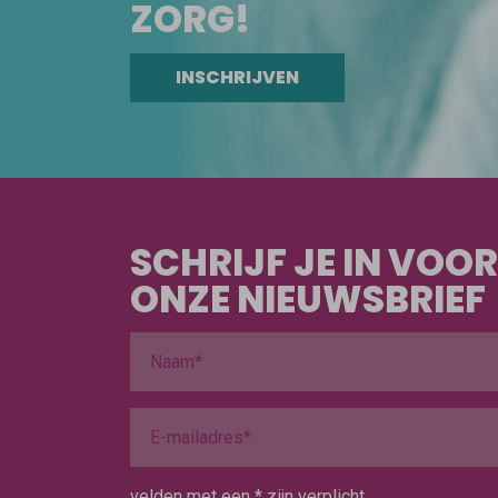
ZORG!
INSCHRIJVEN
SCHRIJF JE IN VOOR
ONZE NIEUWSBRIEF
velden met een * zijn verplicht