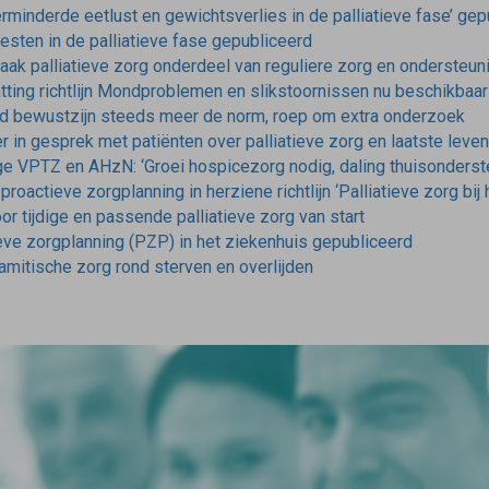
Verminderde eetlust en gewichtsverlies in de palliatieve fase’ ge
oesten in de palliatieve fase gepubliceerd
maak palliatieve zorg onderdeel van reguliere zorg en ondersteun
ting richtlijn Mondproblemen en slikstoornissen nu beschikbaa
gd bewustzijn steeds meer de norm, roep om extra onderzoek
 in gesprek met patiënten over palliatieve zorg en laatste leve
ge VPTZ en AHzN: ‘Groei hospicezorg nodig, daling thuisonders
roactieve zorgplanning in herziene richtlijn ‘Palliatieve zorg bij h
r tijdige en passende palliatieve zorg van start
eve zorgplanning (PZP) in het ziekenhuis gepubliceerd
amitische zorg rond sterven en overlijden