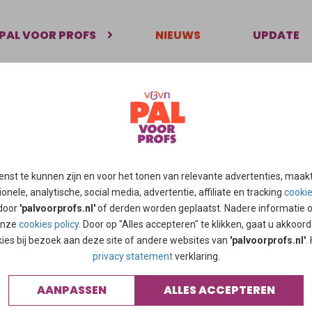
PAL VOOR PROFS
NIEUWS
UPDATE
tober 2023
was er een ontmoeting van het bestuur van V&VN Palliatieve Zorg
de bijlage
enst te kunnen zijn en voor het tonen van relevante advertenties, maak
onele, analytische, social media, advertentie, affiliate en tracking
cooki
 door
'palvoorprofs.nl'
of derden worden geplaatst. Nadere informatie 
13-10-2023.pdf
 onze
cookies policy
. Door op "Alles accepteren" te klikken, gaat u akkoor
kies bij bezoek aan deze site of andere websites van
'palvoorprofs.nl'
.
privacy statement
verklaring.
AANPASSEN
ALLES ACCEPTEREN