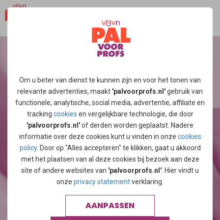
Om u beter van dienst te kunnen zijn en voor het tonen van
relevante advertenties, maakt
'palvoorprofs.nl'
gebruik van
functionele, analytische, social media, advertentie, affiliate en
"WIJ HOUDEN U OP DE
tracking
cookies
en vergelijkbare technologie, die door
'palvoorprofs.nl'
of derden worden geplaatst. Nadere
HOOGTE"
informatie over deze cookies kunt u vinden in onze
cookies
policy
. Door op "Alles accepteren" te klikken, gaat u akkoord
met het plaatsen van al deze cookies bij bezoek aan deze
site of andere websites van
'palvoorprofs.nl'
. Hier vindt u
VRAGEN? NEEM CONTACT OP
onze
privacy statement
verklaring.
AANPASSEN