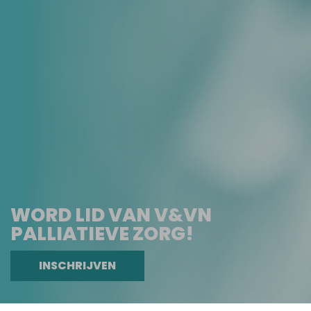
WORD LID VAN V&VN
PALLIATIEVE ZORG!
INSCHRIJVEN