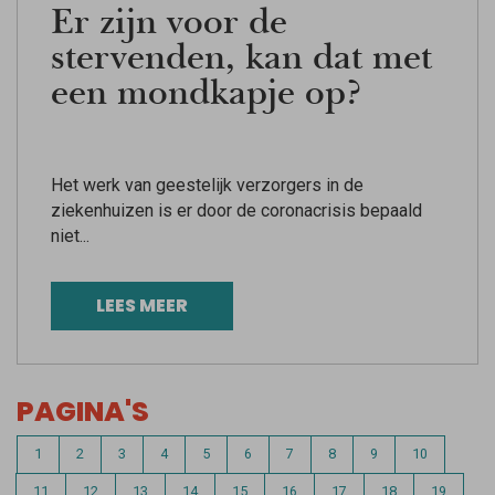
Er zijn voor de
stervenden, kan dat met
een mondkapje op?
Het werk van geestelijk verzorgers in de
ziekenhuizen is er door de coronacrisis bepaald
niet...
LEES MEER
PAGINA'S
1
2
3
4
5
6
7
8
9
10
11
12
13
14
15
16
17
18
19