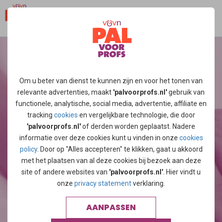
Om u beter van dienst te kunnen zijn en voor het tonen van
relevante advertenties, maakt
'palvoorprofs.nl'
gebruik van
functionele, analytische, social media, advertentie, affiliate en
"WIJ HOUDEN U OP DE
tracking
cookies
en vergelijkbare technologie, die door
'palvoorprofs.nl'
of derden worden geplaatst. Nadere
HOOGTE"
informatie over deze cookies kunt u vinden in onze
cookies
policy
. Door op "Alles accepteren" te klikken, gaat u akkoord
met het plaatsen van al deze cookies bij bezoek aan deze
site of andere websites van
'palvoorprofs.nl'
. Hier vindt u
VRAGEN? NEEM CONTACT OP
onze
privacy statement
verklaring.
AANPASSEN